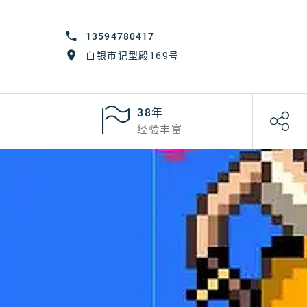
13594780417
白银市记型殿169号
38年
经验丰富